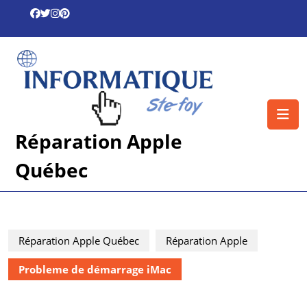
Skip
to
content
Skip
to
content
O
B
Réparation Apple
Québec
Réparation Apple Québec
Réparation Apple
Probleme de démarrage iMac