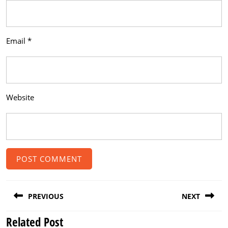
Email
*
Website
Post
PREVIOUS
NEXT
navigation
Related Post
Previous
Next