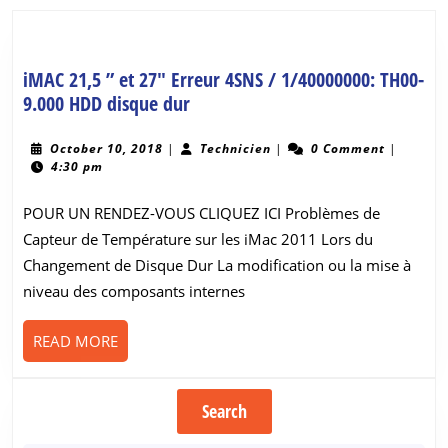
post:
post:
iMAC 21,5 ” et 27″ Erreur 4SNS / 1/40000000: TH00-
iMAC
9.000 HDD disque dur
21,5
”
October
Technicien
October 10, 2018
|
Technicien
|
0 Comment
|
10,
4:30 pm
et
2018
27″
POUR UN RENDEZ-VOUS CLIQUEZ ICI Problèmes de
Erreur
Capteur de Température sur les iMac 2011 Lors du
4SNS
Changement de Disque Dur La modification ou la mise à
/
niveau des composants internes
1/40000000:
TH00-
9.000
READ
READ MORE
MORE
HDD
disque
Search
dur