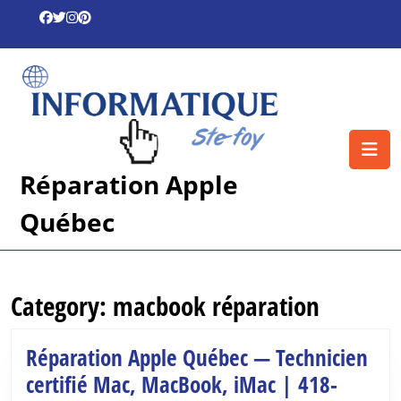
Skip
to
content
Skip
to
content
O
B
Réparation Apple
Québec
Category:
macbook réparation
Réparation Apple Québec — Technicien
certifié Mac, MacBook, iMac | 418-