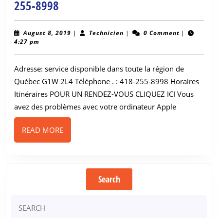
Réparation
255-8998
Apple
Québec
August
Technicien
August 8, 2019
|
Technicien
|
0 Comment
|
8,
4:27 pm
—
2019
Technicien
Adresse: service disponible dans toute la région de
certifié
Québec G1W 2L4 Téléphone . : 418-255-8998 Horaires
Mac,
Itinéraires POUR UN RENDEZ-VOUS CLIQUEZ ICI Vous
MacBook,
avez des problèmes avec votre ordinateur Apple
iMac
READ
READ MORE
|
MORE
418-
255-
8998
Search
Search
for: