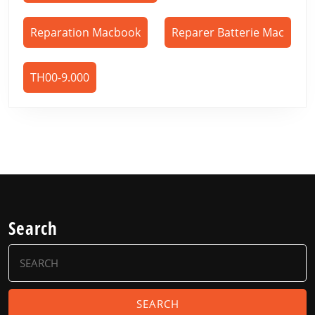
Reparation Macbook
Reparer Batterie Mac
TH00-9.000
Search
Search
for: