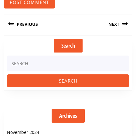
Post
PREVIOUS
NEXT
navigation
Previous
Next
Search
post:
post:
Search
for:
Archives
November 2024