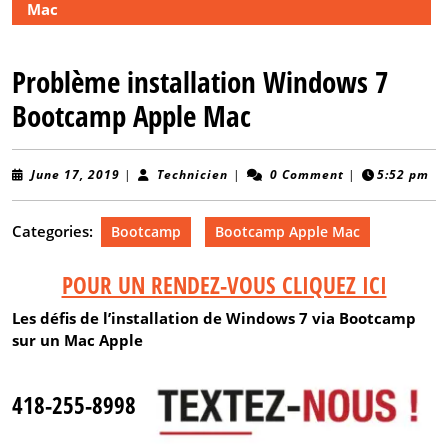
Mac
Problème installation Windows 7
Bootcamp Apple Mac
June
Technicien
June 17, 2019
|
Technicien
|
0 Comment
|
5:52 pm
17,
2019
Categories:
Bootcamp
Bootcamp Apple Mac
POUR UN RENDEZ-VOUS CLIQUEZ ICI
Les défis de l’installation de Windows 7 via Bootcamp
sur un Mac Apple
418-255-8998