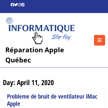
Skip
to
content
Skip
to
content
O
B
Réparation Apple
Québec
Day:
April 11, 2020
Probleme de bruit de ventilateur iMac
Probleme
Apple