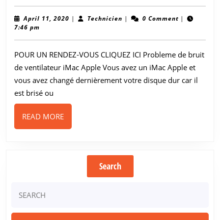
de
bruit
April
Technicien
April 11, 2020
|
Technicien
|
0 Comment
|
11,
7:46 pm
de
2020
ventilateur
POUR UN RENDEZ-VOUS CLIQUEZ ICI Probleme de bruit
iMac
de ventilateur iMac Apple Vous avez un iMac Apple et
Apple
vous avez changé dernièrement votre disque dur car il
est brisé ou
READ
READ MORE
MORE
Search
Search
for: