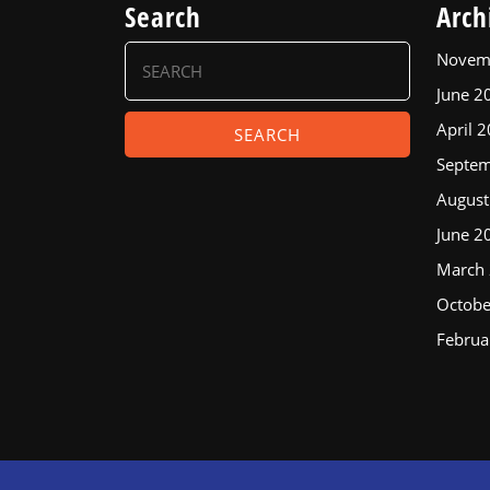
Search
Arch
Search
Novem
for:
June 2
April 
Septe
August
June 2
March
Octobe
Februa