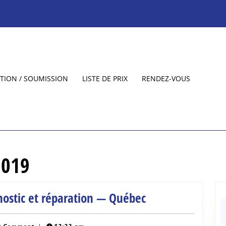
TION / SOUMISSION
LISTE DE PRIX
RENDEZ-VOUS
2019
iMac
nostic et réparation — Québec
S
ventilateur
fo
ien