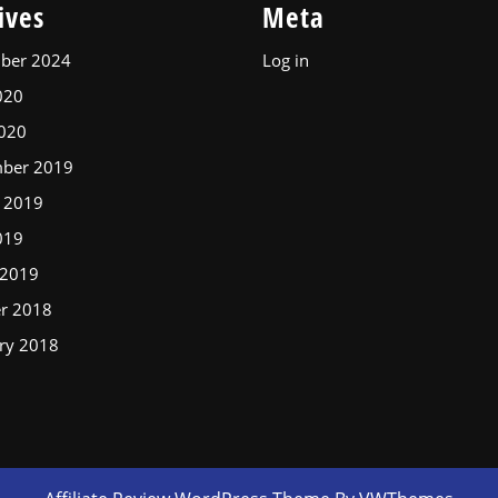
ives
Meta
ber 2024
Log in
020
2020
mber 2019
 2019
019
 2019
r 2018
ry 2018