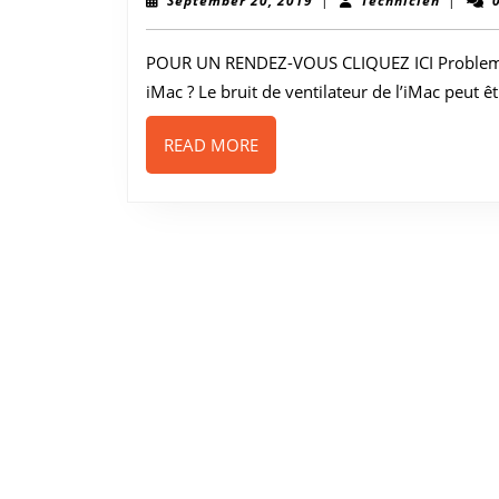
September 20, 2019
|
Technicien
|
20,
2019
POUR UN RENDEZ-VOUS CLIQUEZ ICI Probleme d
iMac ? Le bruit de ventilateur de l’iMac peut êt
READ
READ MORE
MORE