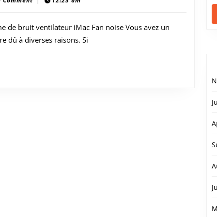
bruyant
0 Comment
|
12:23 am
?
e bruit ventilateur iMac Fan noise Vous avez un
Diagnostic
re dû à diverses raisons. Si
et
réparation
—
N
Québec
J
A
S
A
J
M