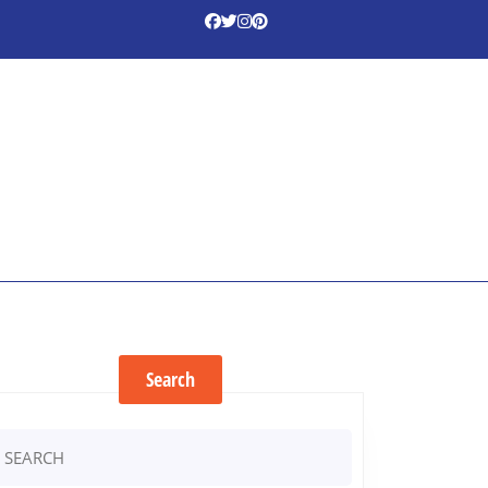
Search
earch
r: