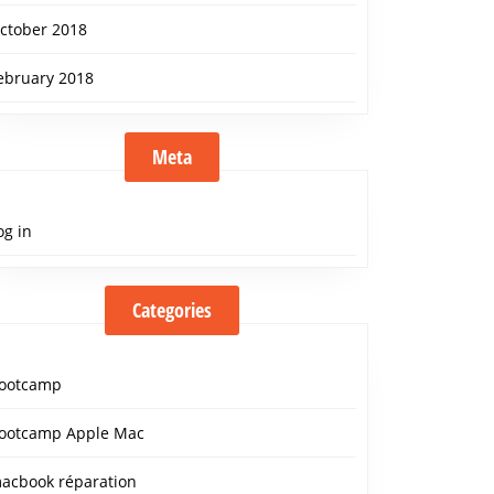
ctober 2018
ebruary 2018
Meta
og in
Categories
ootcamp
ootcamp Apple Mac
acbook réparation