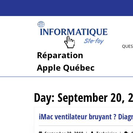
Skip
to
content
Skip
to
content
QUES
Réparation
Apple Québec
Day:
September 20, 
iMac ventilateur bruyant ? Diag
September
Technic