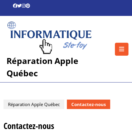
Skip
to
content
Skip
to
content
O
B
Réparation Apple
Québec
Réparation Apple Québec
Contactez-nous
Contactez-nous